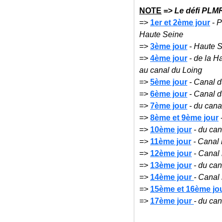
NOTE
=>
Le défi PLMR
=>
1er et 2ème jour
-
P
Haute Seine
=>
3ème jour
-
Haute S
=>
4ème jour
-
de la H
au canal du Loing
=>
5ème jour
-
Canal d
=>
6ème jour
-
Canal d
=>
7ème jour
-
du cana
=>
8ème et 9ème jour
=>
10ème jour
-
du cana
=>
11ème jour
- Canal 
=>
12ème jour
-
Canal l
=>
13ème jour
-
du can
=>
14ème jour
- Canal 
=>
15ème et 16ème jo
=>
17ème jour
- du can