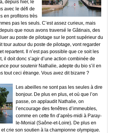
, depuis hier, le
s avec le défi de
us en profitons très
mes pas les seuls. C’est assez curieux, mais
 depuis que nous avons traversé le Gâtinais, des
luer au poste de pilotage sur le pont supérieur du
tit tour autour du poste de pilotage, vont regarder
t repartent. Il n’est pas possible que ce soit les
 il doit donc s’agir d’une action combinée de
ance pour soutenir Nathalie, adepte du bio s’il en
s tout ceci étrange. Vous avez dit bizarre ?
Les abeilles ne sont pas les seules à dire
bonjour. De plus en plus, et où que l’on
passe, on applaudit Nathalie, on
l’encourage des fenêtres d’immeubles,
comme en cette fin d’après-midi à Paray-
le-Monial (Saône-et-Loire). De plus en
 et crie son soutien à la championne olympique.