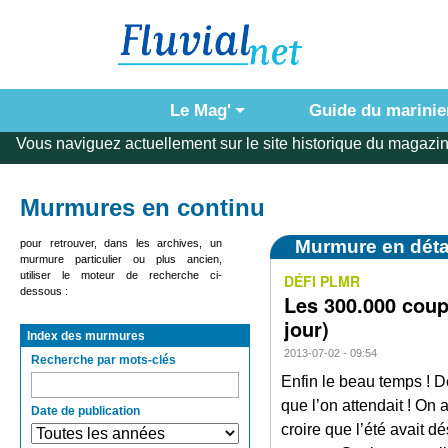
Le Mag'
Guide du marinie
Vous naviguez actuellement sur le site historique du magazin
Murmures en continu
Murmure en déta
pour retrouver, dans les archives, un
murmure particulier ou plus ancien,
utiliser le moteur de recherche ci-
DÉFI PLMR
dessous :
Les 300.000 coup
jour)
Index des murmures
2013-07-02 - 09:54
Recherche par mots-clés
Enfin le beau temps ! D
que l’on attendait ! On a
Date de publication
croire que l’été avait dé