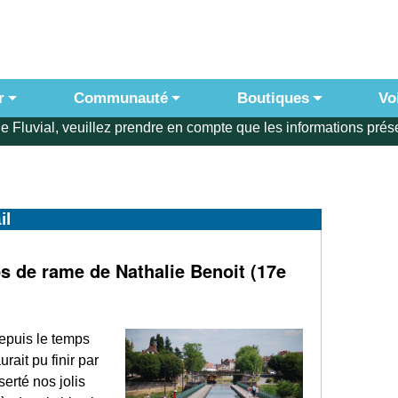
r
Communauté
Boutiques
Vo
e Fluvial, veuillez prendre en compte que les informations prése
il
s de rame de Nathalie Benoit (17e
epuis le temps
urait pu finir par
serté nos jolis