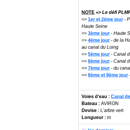
NOTE
=>
Le défi PLMR
=>
1er et 2ème jour
-
P
Haute Seine
=>
3ème jour
-
Haute S
=>
4ème jour
-
de la H
au canal du Loing
=>
5ème jour
-
Canal d
=>
6ème jour
-
Canal d
=>
7ème jour
-
du cana
=>
8ème et 9ème jour
Voies d'eau :
Canal de
Bateau :
AVIRON
Devise :
L'arbre vert
Longueur :
m