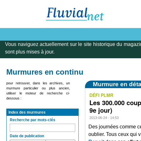
Vous naviguez actuellement sur le site historique du magazi
sont plus mises à jour.
Murmures en continu
Murmure en déta
pour retrouver, dans les archives, un
murmure particulier ou plus ancien,
utiliser le moteur de recherche ci-
DÉFI PLMR
dessous :
Les 300.000 coup
9e jour)
Index des murmures
2013-06-24 - 14:53
Recherche par mots-clés
Des journées comme cel
oublier. Tous ceux qui 
Date de publication