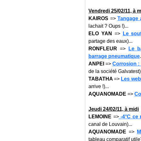
Vendredi 25
/02/11, à m
KAIROS
=>
Tangage 
lachait ? Oups !)...
ELO YAN
=>
Le sou
partage des eaux)...
RONFLEUR
=>
Le b
barrage pneumatique
.
ANPEI
=>
Corrosion :
de la société Galvatest).
TABATHA
=>
Les web
arrive !)...
AQUANOMADE
=>
Co
Jeudi 24
/02/11, à midi
LEMOINE
=>
-4°C ce 
canal de Louvain)...
AQUANOMADE
=>
M
tableau comparatif utile)