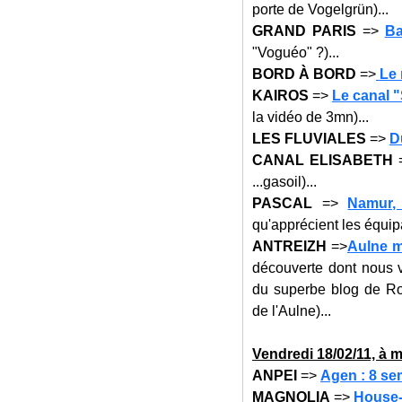
porte de Vogelgrün)...
GRAND PARIS
=>
Ba
"Voguéo" ?)...
BORD À BORD
=>
Le 
KAIROS
=>
Le canal 
la vidéo de 3mn)...
LES FLUVIALES
=>
D
CANAL ELISABETH
...gasoil)...
PASCAL
=>
Namur,
qu'apprécient les équi
ANTREIZH
=>
Aulne m
découverte dont nous v
du superbe blog de Rona
de l'Aulne)...
Vendre
di 18
/02/11, à m
ANPEI
=>
Agen : 8 se
MAGNOLIA
=>
House-