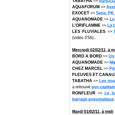
TABATHA
=>
(02/02/1
AQUAFORUM
=>
Assu
EXOCET
=>
Sens,
PK 
AQUANOMADE
=>
Le
L'ORIFLAMME
=>
La b
LES FLUVIALES
=>
(vidéo 3'56)...
Mercredi 02/02/11, à m
BORD A BORD
=>
Un 
AQUANOMADE
=>
Ma
CHEZ MARCEL
=>
Pé
FLEUVES ET CANAU
TABATHA
=>
Les nouv
a retrouvé
son capitai
RONFLEUR
=>
Le b
barrage pneumatique
.
Mardi 01/02/11, à midi