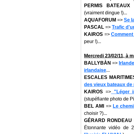
PERMIS BATEAUX
(vraiment dingue !)...
AQUAFORUM
=>
Se l
PASCAL
=>
Trafic d'
KAIROS
=>
Comment f
peur !)...
Mercredi 23
/02/11, à m
BALLYBÀN
=>
Irland
irlandaise
...
ESCALES MARITIME
des vieux bateaux de 
KAIROS
=>
"Léger i
(stupéfiante photo de Pi
BEL AMI
=>
Le chemi
choisir ?)...
GÉRARD RONDEAU
Étonnante vidéo de 2.