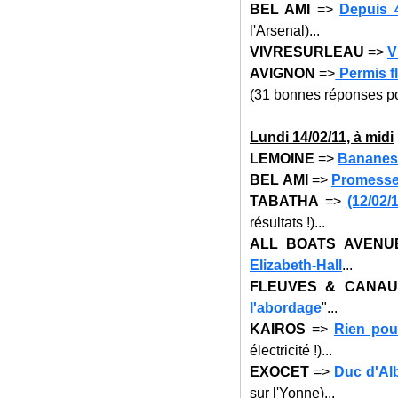
BEL AMI
=>
Depuis 
l'Arsenal)...
VIVRESURLEAU
=>
V
AVIGNON
=>
Permis fl
(31 bonnes réponses po
Lun
di 14
/02/11, à midi
LEMOINE
=>
Bananes
BEL AMI
=>
Promesse 
TABATHA
=>
(12/02/
résultats !)...
ALL BOATS AVENU
Elizabeth-Hall
...
FLEUVES & CANAU
l'abordage
"...
KAIROS
=>
Rien pour
électricité !)...
EXOCET
=>
Duc d'Alb
sur l'Yonne)...