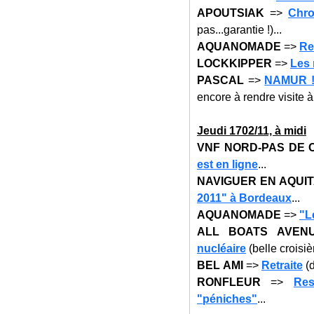
APOUTSIAK
=>
Chro
pas...garantie !)...
AQUANOMADE
=>
Re
LOCKKIPPER
=>
Les 
PASCAL
=>
NAMUR 
encore à rendre visite à 
Jeu
di 17
02/11, à midi
VNF NORD-PAS DE 
est en ligne
...
NAVIGUER EN AQUIT
2011" à Bordeaux
...
AQUANOMADE
=>
"L
ALL BOATS AVEN
nucléaire
(belle croisièr
BEL AMI
=>
Retraite
(d
RONFLEUR
=>
Res
"péniches"
...