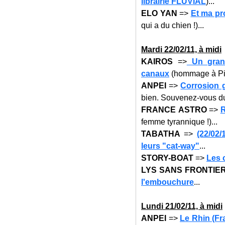
librairie FLUVIAL
)...
ELO YAN
=>
Et ma p
qui a du chien !)...
Mar
di 22
/02/11, à midi
KAIROS
=>
Un grand
canaux
(hommage à Pie
ANPEI
=>
Corrosion g
bien. Souvenez-vous 
FRANCE ASTRO
=>
R
femme tyrannique !)...
TABATHA
=>
(22/02
leurs "cat-way"
...
STORY-BOAT
=>
Les 
LYS SANS FRONTIE
l'embouchure
...
Lun
di 21
/02/11, à midi
ANPEI
=>
Le Rhin (Fr