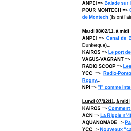
ANPEI
=>
Balade sur l
POUR MONTECH
=>
de Montech
(ils ont l'
Mardi 08
/02/11, à midi
ANPEI
=>
Canal de B
Dunkerque)...
KAIROS
=>
Le port d
VAGUS-VAGRANT
=
RADIO SCOOP
=>
Les
YCC
=>
Radio-Pont
Rogny.
..
NPI
=>
"I" comme inte
Lundi 07
/02/11, à midi
KAIROS
=>
Comment c
ACN
=>
La Rigole n°4
AQUANOMADE
=>
Pa
YCC
=>
Nouveaux "ca