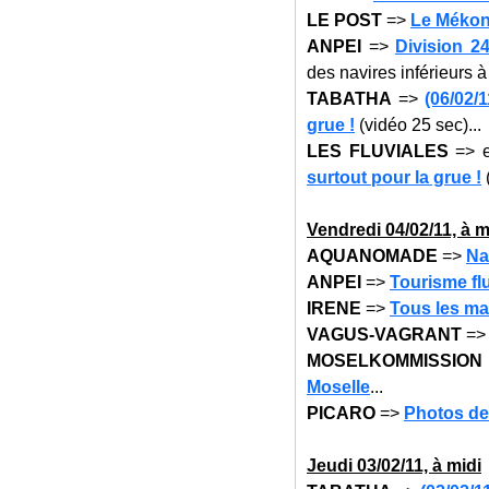
LE POST
=>
Le Mékong
ANPEI
=>
Division 24
des navires inférieurs à
TABATHA
=>
(06/02/
grue !
(vidéo 25 sec)...
LES FLUVIALES
=> et
surtout pour la grue !
(
Vendredi
04/02/11, à m
AQUANOMADE
=>
Na
ANPEI
=>
Tourisme flu
IRENE
=>
Tous les mar
VAGUS-VAGRANT
=
MOSELKOMMISSIO
Moselle
...
PICARO
=>
Photos de
Jeudi 03/02/11, à midi