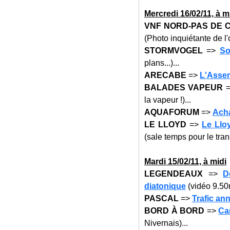
Mercre
di 16
/02/11, à m
VNF NORD-PAS DE 
(Photo inquiétante de l'o
STORMVOGEL
=>
So
plans...)...
ARECABE
=>
L'Assem
BALADES VAPEUR
la vapeur !)...
AQUAFORUM
=>
Acha
LE LLOYD
=>
Le Lloy
(sale temps pour le trans
Mar
di 15
/02/11, à midi
LEGENDEAUX
=>
D
diatonique
(vidéo 9.50
PASCAL
=>
Trafic an
BORD À BORD
=>
Ca
Nivernais)...