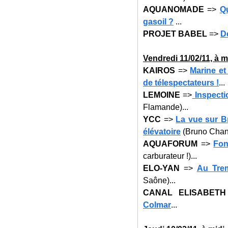
AQUANOMADE
=>
Qu
gasoil ?
...
PROJET BABEL
=>
D
Vendredi 11
/02/11, à m
KAIROS
=>
Marine et
de télespectateurs !
...
LEMOINE
=>
Inspecti
Flamande)...
YCC
=>
La vue sur Br
élévatoire
(Bruno Chanal
AQUAFORUM
=>
Fon
carburateur !)...
ELO-YAN
=>
Au Tre
Saône)...
CANAL ELISABETH
Colmar
...