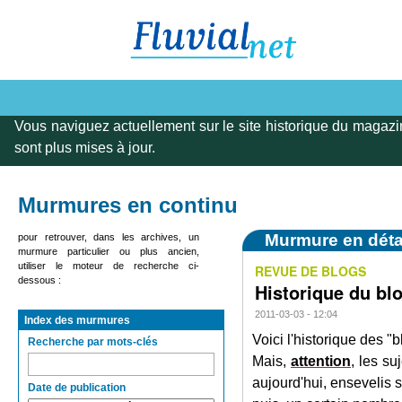
Vous naviguez actuellement sur le site historique du magazi
sont plus mises à jour.
Murmures en continu
Murmure en déta
pour retrouver, dans les archives, un
murmure particulier ou plus ancien,
utiliser le moteur de recherche ci-
REVUE DE BLOGS
dessous :
Historique du bl
2011-03-03 - 12:04
Index des murmures
Voici l'historique des "
Recherche par mots-clés
Mais,
attention
, les s
aujourd'hui, ensevelis 
Date de publication