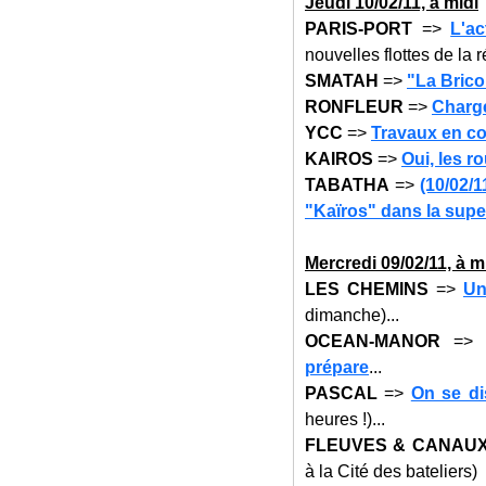
Jeudi 10
/02/11, à midi
PARIS-PORT
=>
L'ac
nouvelles flottes de la r
SMATAH
=>
"La Brico
RONFLEUR
=>
Charge
YCC
=>
Travaux en co
KAIROS
=>
Oui, les r
TABATHA
=>
(10/02/1
"Kaïros" dans la super
Mercredi 09
/02/11, à m
LES CHEMINS
=>
Un
dimanche)...
OCEAN-MANOR
=
prépare
...
PASCAL
=>
On se di
heures !)...
FLEUVES & CANAU
à la Cité des bateliers)