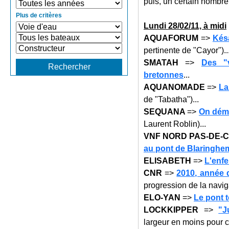
puis, un certain nombre 
Plus de critères
Lundi 28
/02/11, à midi
AQUAFORUM
=>
Kés
pertinente de "Cayor")..
SMATAH
=>
Des "v
bretonnes
...
AQUANOMADE
=>
La
de "Tabatha")...
SEQUANA
=>
On dém
Laurent Roblin)...
VNF NORD PAS-DE-
au pont de Blaringhe
ELISABETH
=>
L'enfe
CNR
=>
2010, année 
progression de la naviga
ELO-YAN
=>
Le pont 
LOCKKIPPER
=>
"J
largeur en moins pour c