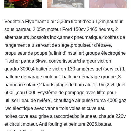
Vedette a Flyb tirant d’air 3,30m tirant d’eau 1,2m,hauteur
sous barreau 2,05m moteur Ford 150cv 2465 heures, 2
alternateurs ,bossoirs inox,annex pneumatique,4coffres de
rangement alu servant de siège,propulseur d’étrave,
propulseur de poupe (a finir d’installer) groupe électrogène
Fischer panda 3kwa, convertisseur/chargeur victron
quadro 3000,4 batterie victron 130 ampéres gel (service) 1
batterie demarage moteur,1 batterie démarage groupe ,3
panneau solaire,2 tauds,plage de bain alu 1,10m,2 vhf,fuel
600L ,eau 600L +système de pompage avec filtre pour
utiliser l’eau de rivière , chauffage air pulsé truma 4000 gaz
,wc électrique avec vanne trois voies et cuve eau
noires,cuve eau grise a raccorder,boileur eau chaude 220v
et circuit moteur, Anti fouling et peinture 2026.bateau