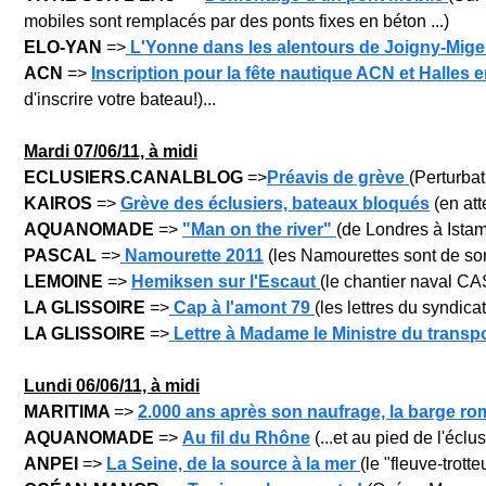
mobiles sont remplacés par des ponts fixes en béton ...)
ELO-YAN
=>
L'Yonne dans les alentours de Joigny-Mige
ACN
=>
Inscription pour la fête nautique ACN et Halles 
d'inscrire votre bateau!)...
Mar
di
07
/06/11, à midi
ECLUSIERS.CANALBLOG
=>
Préavis de grève
(Perturbat
KAIROS
=>
Grève des éclusiers, bateaux bloqués
(en att
AQUANOMADE
=>
"Man on the river"
(de Londres à Istamb
PASCAL
=>
Namourette 2011
(les Namourettes sont de sort
LEMOINE
=>
Hemiksen sur l'Escaut
(le chantier naval C
LA GLISSOIRE
=>
Cap à l'amont 79
(les lettres du syndica
LA GLISSOIRE
=>
Lettre à Madame le Ministre du transp
Lun
di
06
/06/11, à midi
MARITIMA
=>
2.000 ans après son naufrage, la barge rom
AQUANOMADE
=>
Au fil du Rhône
(...et au pied de l'écl
ANPEI
=>
La Seine, de la source à la mer
(le "fleuve-trott