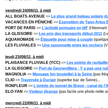
vendre
di 24/
/06/11, à midi
ALL BOATS AVENUE
=>
Le plus grand bateau solaire d
VACANCES EN PÉNICHE
=>
Exposition de Yann Artus 
PORT DE PARIS
=>
L'activité portuaire en IdF
(l'étonnant
LA GLISSOIRE
=>
Les prix des transports début 2011
(Le
AQUANOMADE
=>
Étiquette pour mise à couple
(quelques
LES FLUVIALES
=>
Une savonnette entre les rochers
(V
jeu
di 23/
/06/11, à midi
PLAISANCE FLUVIALE (YCC)
=>
Les points de ravitail
LA GLISSOIRE
=>
Port de Gennevilliers : Y a pas une ru
MAGNOLIA
=>
Message (en bouteille) à la Seine
(pas fréq
CLIO
=>
Traversée à Duclair
(superbe bac de Seine)...
RONFLEUR
=>
L'entrée du tunnel de Braye - canal de l'
ELO-YAN
=>
Visiteur étrange
(pas facile une photo nette a
mercre
di 22/
/06/11, à midi