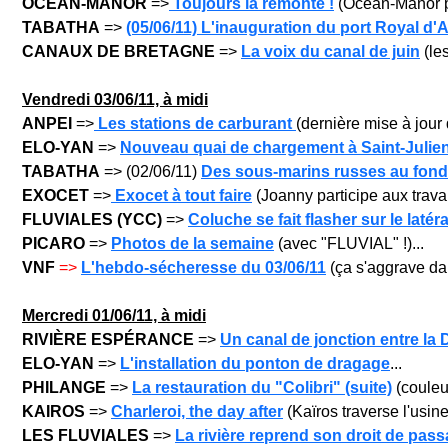
OCÉAN-MANOR
=>
Toujours la remonte !
(Océan-Manor po
TABATHA
=>
(05/06/11) L'inauguration du port Royal d
CANAUX DE BRETAGNE
=>
La voix du canal de juin
(les
Vendre
di
03
/06/11, à midi
ANPEI
=>
Les stations de carburant
(dernière mise à jour d
ELO-YAN
=>
Nouveau quai de chargement à Saint-Julie
TABATHA
=> (02/06/11)
Des sous-marins russes au fond
EXOCET
=>
Exocet à tout faire
(Joanny participe aux trava
FLUVIALES (YCC)
=>
Coluche se fait flasher sur le latéra
PICARO
=>
Photos de la semaine
(avec "FLUVIAL" !)...
VNF
=>
L'hebdo-sécheresse du 03/06/11
(ça s'aggrave dans
Mercred
i 01
/06/11, à midi
RIVIÈRE ESPÉRANCE
=>
Un canal de jonction entre la 
ELO-YAN
=>
L'installation du ponton de dragage
...
PHILANGE
=>
La restauration du "Colibri" (suite)
(couleur 
KAIROS
=>
Charleroi, the day after
(Kaïros traverse l'usin
LES FLUVIALES
=>
La rivière reprend son droit de pas