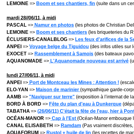
LEMOINE
=>
Boom et ses chantiers, fin
(suite dans un cen
mar
di 28/
/06/11, à midi
PASCAL
=>
Namur en photos
(les photos de Christian Del
LEMOINE
=>
Boom et ses chantiers
(les briqueteries du Ru
ÉCLUSIERS-CANALBLOG
=>
Les feux d'arifices de la S
ANPEI
=>
Voyage belge du Tiguidou
(des infos utiles sur 
EXOCET
=>
Rassemblement à Samois
(des bateaux pavois
AQUANOMADE
=>
L'Aquanomade nouveau est arrivé
(u
lun
di 27/
/06/11, à midi
ANPEI
=>
Port de Montceau les Mines : Attention !
(escale
ELO-YAN
=>
Maison de marinier
(sympathique garde-corps
AAMB
=>
"Naviguer sur terre"
(exposition à l'internat de l
BORD À BORD
=>
Fête du plan d'eau à Dunkerque
(dépar
TABATHA
=>
(26/06/11) C'était la fête de l'eau, hier à Pont
OCÉAN-MANOR
=>
Cap à l'Est
(Océan-Manor embouque le 
CANAL ELISABETH
=>
Ramdam
(Pas vraiment discrètes,
AQUAFORUM
=>
Rustol + huile de lin
(les recettes de mari