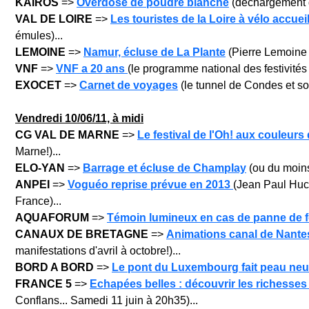
KAIROS
=>
Overdose de poudre blanche
(déchargement d'
VAL DE LOIRE
=>
Les touristes de la Loire à vélo accueil
émules)...
LEMOINE
=>
Namur, écluse de La Plante
(Pierre Lemoine r
VNF
=>
VNF a 20 ans
(le programme national des festivités
EXOCET
=>
Carnet de voyages
(le tunnel de Condes et son
Vendredi 10
/06/11, à midi
CG VAL DE MARNE
=>
Le festival de l'Oh! aux couleur
Marne!)...
ELO-YAN
=>
Barrage et écluse de Champlay
(ou du moins 
ANPEI
=>
Voguéo reprise prévue en 2013
(Jean Paul Huc
France)...
AQUAFORUM
=>
Témoin lumineux en cas de panne de 
CANAUX DE BRETAGNE
=>
Animations canal de Nantes 
manifestations d'avril à octobre!)...
BORD A BORD
=>
Le pont du Luxembourg fait peau ne
FRANCE 5
=>
Echapées belles : découvrir les richesses
Conflans... Samedi 11 juin à 20h35)...