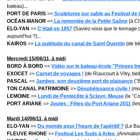
bateau)...
PORT DE PARIS
=>
Sculptures sur sable au Festival de 
OCÉAN-MANOR
=>
La remontée de la Petite Saône
(à Ch
ELO-YAN
=>
C'était en 1957
(Saviez-vous que le tonnage de 
aujourd'hui ?)...
KAIROS
=>
La quiétude du canal de Saint Quentin
(de trè
Mercredi 15/
/06/11, à midi
BORD À BORD
=>
Vidéo sur le bateau-école "Prinses Ir
EXOCET
=>
Carnet de voyages !
(de Riaucourt à Vitry, bell
PASCAL
=>
Jambes, son deuxième port de plaisance
("B
TON CANAL PATRIMOINE
=>
Désobéissance civile !
(mob
LEMOINE
=>
Lundi de Pentecôte à Sclayn, Meuse
(le "Coli
PORT ARIANE
=>
Joutes : Fêtes du Port Ariane 2011
(les
Mardi 14/
/06/11, à midi
ELO-YAN
=>
Du monde pour l'heure de l'apéritif ?
(Le Ban
FLEUVE RHONE
=>
Festival Les Suds à Arles
(Animation