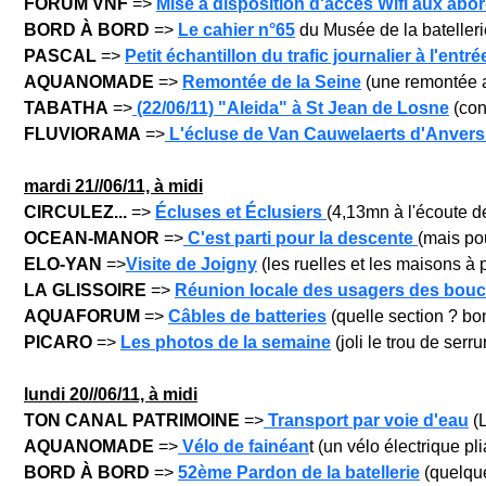
FORUM VNF
=>
Mise à disposition d'accès Wifi aux abo
BORD À BORD
=>
Le cahier n°65
du Musée de la batellerie
PASCAL
=>
Petit échantillon du trafic journalier à l'ent
AQUANOMADE
=>
Remontée de la Seine
(une remontée 
TABATHA
=>
(22/06/11) "Aleida" à St Jean de Losne
(cons
FLUVIORAMA
=>
L'écluse de Van Cauwelaerts d'Anvers 
mar
di 21/
/06/11, à midi
CIRCULEZ...
=>
Écluses et Éclusiers
(4,13mn à l'écoute d
OCEAN-MANOR
=>
C'est parti pour la descente
(mais pou
ELO-YAN
=>
Visite de Joigny
(les ruelles et les maisons à p
LA GLISSOIRE
=>
Réunion locale des usagers des boucl
AQUAFORUM
=>
Câbles de batteries
(quelle section ? bon
PICARO
=>
Les photos de la semaine
(joli le trou de serrur
lun
di 20/
/06/11, à midi
TON CANAL PATRIMOINE
=>
Transport par voie d'eau
(L
AQUANOMADE
=>
Vélo de fainéan
t (un vélo électrique plia
BORD À BORD
=>
52ème Pardon de la batellerie
(quelque