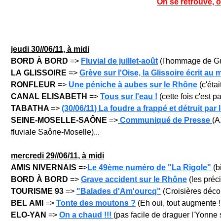
On se retrouve, 
jeu
di 30/
/06/11, à midi
BORD À BORD
=>
Fluvial de juillet-août
(l'hommage de Guil
LA GLISSOIRE
=>
Grève sur l'Oise, la Glissoire écrit au 
RONFLEUR
=>
Une péniche à aubes sur le Rhône
(c'étai
CANAL ELISABETH
=>
Tous sur l'eau !
(cette fois c'est pa
TABATHA
=>
(30/06/11) La foudre a frappé et détruit par
SEINE-MOSELLE-SAÔNE
=>
Communiqué de Presse
(A
fluviale Saône-Moselle)...
mercre
di 29/
/06/11, à midi
AMIS NIVERNAIS
=>
Le 49ème numéro de "La Rigole"
(b
BORD À BORD
=>
Grave accident sur le Rhône
(les préci
TOURISME 93
=>
"Balades d'Am'ourcq"
(Croisières décou
BEL AMI
=>
Tonte des moutons ?
(Eh oui, tout augmente !)
ELO-YAN
=>
On a chaud !!!
(pas facile de draguer l'Yonne s