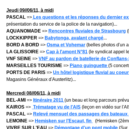
Jeudi 09/
/06/11, à midi
PASCAL
=>
Les questions et les réponses du dernier ex
présentation du service de la police de la navigation)...
AQUANOMADE
=>
Rencontres fluviales de Strasbourg
(
LOCKKIPPER
=>
Babytonga, avalant chargé
...
BORD A BORD
=>
Osma et Vohemar
(belles photos d'un au
LA GLISSOIRE
=>
Cap à l'amont N°81
(le syndicat appel l
VNF SEINE
=>
VNF au pardon de batellerie de Conflans
MARSEILLES TOURISME
=>
Piano guinguette
(5 concert
PORTS DE PARIS
=>
Un hôtel logistique fluvial au coeur
Magasins Généraux d'Austerlitz)...
Mercredi 08/
/06/11, à midi
BEL-AMI
=>
Itinéraire 2011
(un beau et long parcours prévu!
KAIROS
=>
Trématage vu de l'AIS
(leçon en vidéo sur l'AI
PASCAL
=>
Relevé mensuel des passages des bateaux à 
LEMOINE
=>
Hemisken sur l’Escaut, fin
(Hemisken (2ème p
VIVRE SUR L'EAU
=>
Démontage d'un pont mobile
(Sur