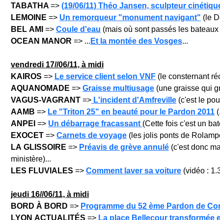
TABATHA
=>
(19/06/11) Théo Jansen, sculpteur cinétiqu
LEMOINE
=>
Un remorqueur "monument navigant"
(le D
BEL AMI
=>
Coule d'eau
(mais où sont passés les bateaux ?
OCEAN MANOR
=> ...
Et la montée des Vosges
...
vendre
di 17/
/06/11, à midi
KAIROS
=>
Le service client selon VNF
(le consternant réc
AQUANOMADE
=>
Graisse multiusage
(une graisse qui g
VAGUS-VAGRANT
=>
L'incident d'Amfreville
(c'est le pou
AAMB
=>
Le "Triton 25" en beauté pour le Pardon 2011
(
ANPEI
=>
Un débarrage fracassant
(Cette fois c'est un bat
EXOCET
=>
Carnets de voyage
(les jolis ponts de Rolampo
LA GLISSOIRE
=>
Préavis de grève annulé
(c'est donc ma
ministère)...
LES FLUVIALES
=>
Comment laver sa voiture
(vidéo : 1.
jeu
di 16/
/06/11, à midi
BORD À BORD
=>
Programme du 52 ème Pardon de Con
LYON ACTUALITÉS
=>
La place Bellecour transformée e