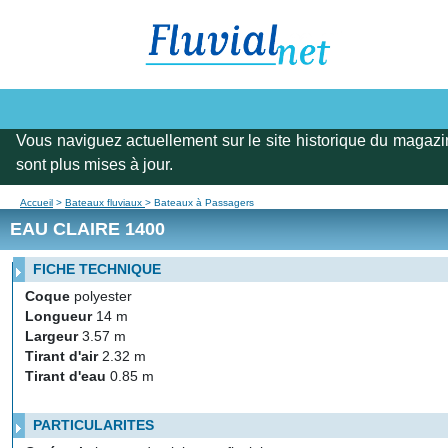
Vous naviguez actuellement sur le site historique du magazi
sont plus mises à jour.
Accueil
>
Bateaux fluviaux
> Bateaux à Passagers
EAU CLAIRE 1400
FICHE TECHNIQUE
Coque
polyester
Longueur
14 m
Largeur
3.57 m
Tirant d'air
2.32 m
Tirant d'eau
0.85 m
PARTICULARITES