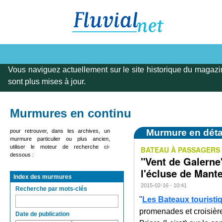
Vous naviguez actuellement sur le site historique du magazi
sont plus mises à jour.
Murmures en continu
Murmure en déta
pour retrouver, dans les archives, un
murmure particulier ou plus ancien,
utiliser le moteur de recherche ci-
BATEAU À PASSAGERS
dessous :
"Vent de Galerne
l'écluse de Mante
Index des murmures
2015-02-16 - 10:41
Recherche par mots-clés
"
Les Bateaux touristi
promenades et croisièr
Date de publication