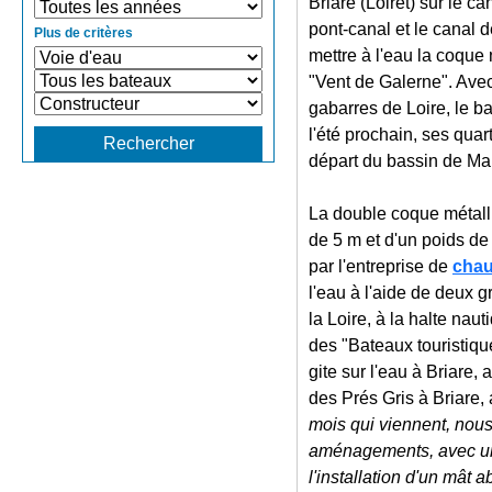
Briare (Loiret) sur le can
pont-canal et le canal 
Plus de critères
mettre à l'eau la coque
"Vent de Galerne". Avec
gabarres de Loire, le b
l'été prochain, ses quar
départ du bassin de Man
La double coque métall
de 5 m et d'un poids de
par l'entreprise de
chau
l'eau à l'aide de deux gr
la Loire, à la halte nau
des "Bateaux touristiqu
gite sur l'eau à Briare
des Prés Gris à Briare,
mois qui viennent, nou
aménagements, avec un 
l'installation d'un mât 