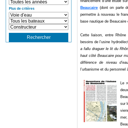
financement d’une étude sur
Beaucaire
(dont on parle de
Plus de critères
permettre à nouveau le fran
base nautique de Beaucaire 
Cette liaison, entre Rhône
besoins de l’usine hydroélec
a fallu draguer le lit du Rh
haut côté Beaucaire pour mai
différence de niveau d’ea
l’urbanisme et du personnel 
Le r
deux
Beau
sur 
vien
mer,
Beau