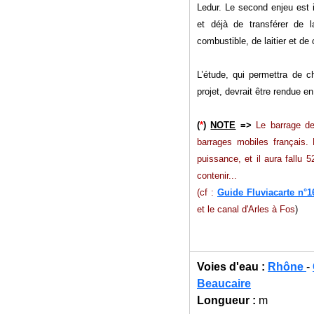
Ledur. Le second enjeu est i
et déjà de transférer de l
combustible, de laitier et de 
L’étude, qui permettra de ch
projet, devrait être rendue en
(
*
)
NOTE
=>
Le barrage de 
barrages mobiles français.
puissance, et il aura fallu 
contenir...
(cf :
Guide Fluviacarte n°1
et le canal d'Arles à Fos
)
Voies d'eau :
Rhône
-
Beaucaire
Longueur :
m