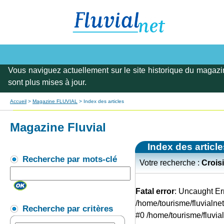
Vous naviguez actuellement sur le site historique du magazi
sont plus mises à jour.
Accueil
>
Magazine FLUVIAL
> Index des articles
Magazine Fluvial
Index des article
Recherche par mots-clé
Votre recherche :
Crois
Fatal error
: Uncaught Err
/home/tourisme/fluvialne
Recherche par critères
#0 /home/tourisme/fluvia