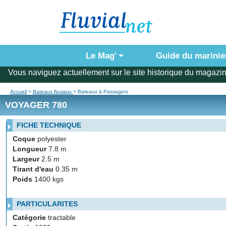
Le Mag'
Guide du marinie
Vous naviguez actuellement sur le site historique du magazin
Accueil
>
Bateaux fluviaux
> Bateaux à Passagers
VOYAGER 780
FICHE TECHNIQUE
Coque
polyester
Longueur
7.8 m
Largeur
2.5 m
Tirant d'eau
0.35 m
Poids
1400 kgs
PARTICULARITES
Catégorie
tractable