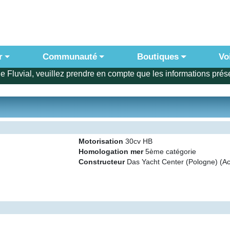
r
Communauté
Boutiques
Vo
e Fluvial, veuillez prendre en compte que les informations prése
Motorisation
30cv HB
Homologation mer
5ème catégorie
Constructeur
Das Yacht Center (Pologne) (Ac