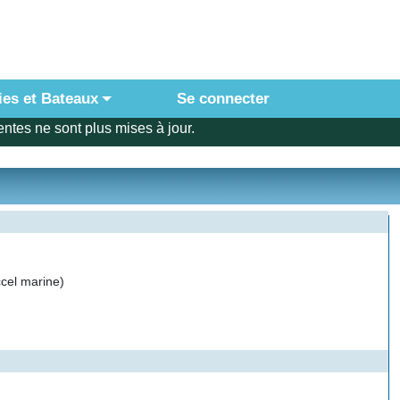
ies et Bateaux
Se connecter
ntes ne sont plus mises à jour.
cel marine)