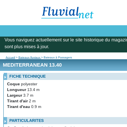
Vous naviguez actuellement sur le site historique du magazi
sont plus mises à jour.
Accueil
>
Bateaux fluviaux
> Bateaux à Passagers
MEDITERRANEAN 13.40
FICHE TECHNIQUE
Coque
polyester
Longueur
13.4 m
Largeur
3.7 m
Tirant d'air
2 m
Tirant d'eau
0.9 m
PARTICULARITES