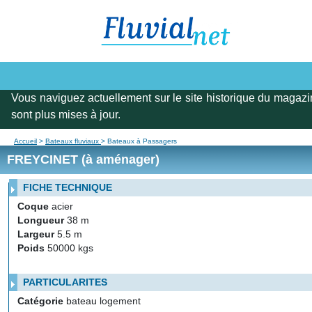
Vous naviguez actuellement sur le site historique du magazi
sont plus mises à jour.
Accueil
>
Bateaux fluviaux
> Bateaux à Passagers
FREYCINET (à aménager)
FICHE TECHNIQUE
Coque
acier
Longueur
38 m
Largeur
5.5 m
Poids
50000 kgs
PARTICULARITES
Catégorie
bateau logement