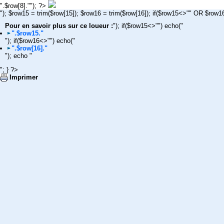
".$row[8].""); ?>
"); $row15 = trim($row[15]); $row16 = trim($row[16]); if($row15<>"" OR $row1
Pour en savoir plus sur ce loueur :
"); if($row15<>"") echo("
".$row15."
"); if($row16<>"") echo("
".$row[16]."
"); echo "
"; } ?>
Imprimer