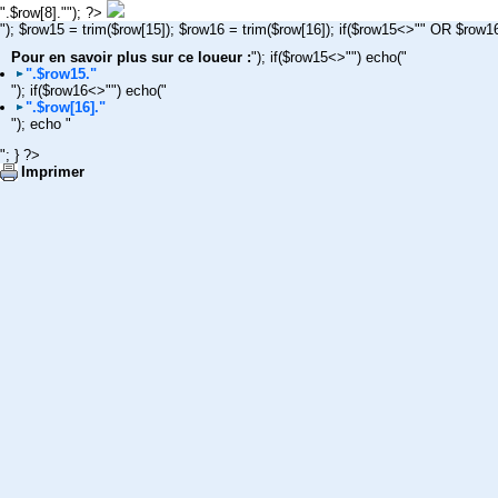
".$row[8].""); ?>
"); $row15 = trim($row[15]); $row16 = trim($row[16]); if($row15<>"" OR $row1
Pour en savoir plus sur ce loueur :
"); if($row15<>"") echo("
".$row15."
"); if($row16<>"") echo("
".$row[16]."
"); echo "
"; } ?>
Imprimer