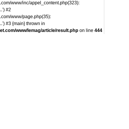
et.com/www/inc/appel_content.php(323):
.') #2
et.com/www/page.php(35):
.') #3 {main} thrown in
net.com/www/lemag/article/result.php
on line
444