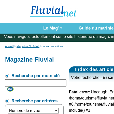
Le Mag'
Guide du marinie
Vous naviguez actuellement sur le site historique du magazin
Accueil
>
Magazine FLUVIAL
> Index des articles
Magazine Fluvial
Index des article
Recherche par mots-clé
Votre recherche :
Essai
Fatal error
: Uncaught Err
/home/tourisme/fluvialne
Recherche par critères
#0 /home/tourisme/fluvia
include() #1