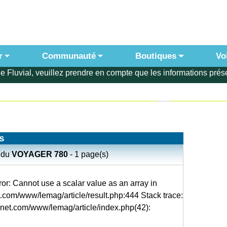
r
Communauté
Boutiques
Vo
e Fluvial, veuillez prendre en compte que les informations prése
s
du
VOYAGER 780
- 1 page(s)
or: Cannot use a scalar value as an array in
t.com/www/lemag/article/result.php:444 Stack trace:
lnet.com/www/lemag/article/index.php(42):