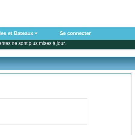
ies et Bateaux
Se connecter
ntes ne sont plus mises à jour.