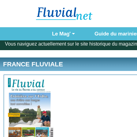
Le Mag'
Guide du marinie
Vous naviguez actuellement sur le site historique du magazin
FRANCE FLUVIALE