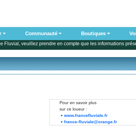
r
Communauté
Boutiques
Vo
e Fluvial, veuillez prendre en compte que les informations prése
Pour en savoir plus
sur ce loueur :
www.francefluviale.fr
france-fluviale@orange.fr