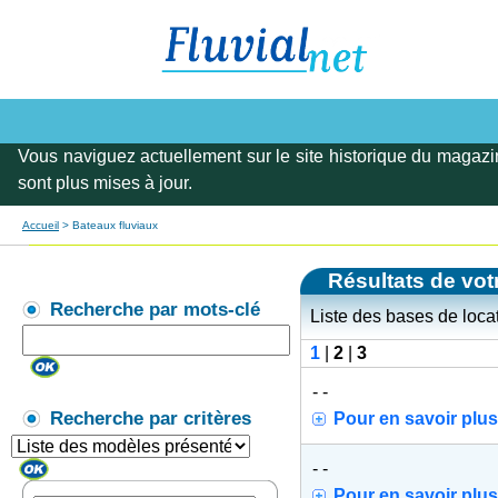
Vous naviguez actuellement sur le site historique du magazi
sont plus mises à jour.
Accueil
> Bateaux fluviaux
Résultats de vot
Recherche par mots-clé
Liste des bases de loc
1
|
2
|
3
- -
Recherche par critères
Pour en savoir plus
- -
Pour en savoir plus